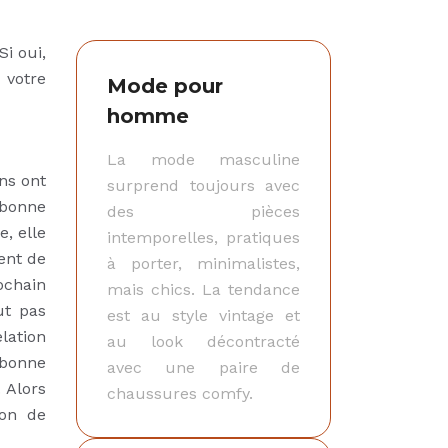
i oui,
 votre
Mode pour
homme
La mode masculine
ens ont
surprend toujours avec
 bonne
des pièces
, elle
intemporelles, pratiques
ent de
à porter, minimalistes,
ochain
mais chics. La tendance
ut pas
est au style vintage et
lation
au look décontracté
 bonne
avec une paire de
 Alors
chaussures comfy.
ion de