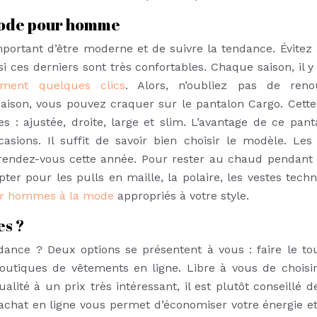
mode pour homme
 important d’être moderne et de suivre la tendance. Évitez 
 ces derniers sont très confortables. Chaque saison, il y
ment quelques clics
. Alors, n’oubliez pas de reno
aison, vous pouvez craquer sur le pantalon Cargo. Cette
 : ajustée, droite, large et slim. L’avantage de ce pant
sions. Il suffit de savoir bien choisir le modèle. Les
endez-vous cette année. Pour rester au chaud pendant l
er pour les pulls en maille, la polaire, les vestes techn
ur hommes à la mode
appropriés à votre style.
es ?
ndance ? Deux options se présentent à vous : faire le to
utiques de vêtements en ligne. Libre à vous de choisir
ité à un prix très intéressant, il est plutôt conseillé d
 l’achat en ligne vous permet d’économiser votre énergie et